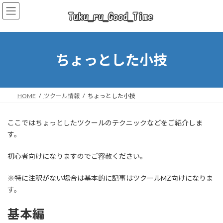
コ
ナ
ン
ビ
テ
ゲ
ン
ー
ツ
シ
へ
ョ
ちょっとした小技
ス
ン
キ
に
ッ
移
プ
動
HOME
ツクール情報
ちょっとした小技
ここではちょっとしたツクールのテクニックなどをご紹介しま
す。
初心者向けになりますのでご容赦ください。
※特に注釈がない場合は基本的に記事はツクールMZ向けになりま
す。
基本編