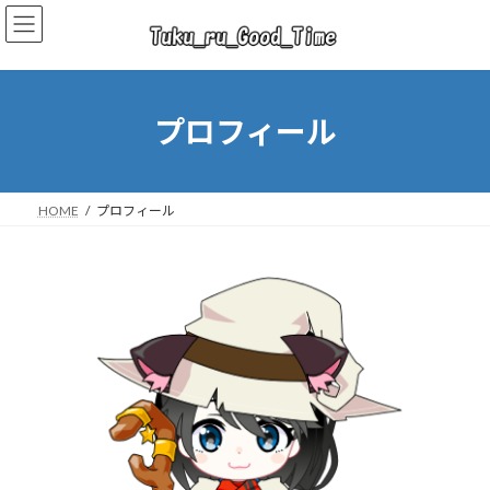
コ
ナ
ン
ビ
テ
ゲ
ン
ー
ツ
シ
へ
ョ
プロフィール
ス
ン
キ
に
ッ
移
プ
動
HOME
プロフィール