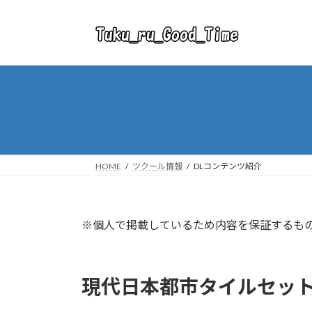
コ
ナ
ン
ビ
テ
ゲ
ン
ー
ツ
シ
へ
ョ
ス
ン
キ
に
ッ
移
プ
動
HOME
ツクール情報
DLコンテンツ紹介
※個人で掲載しているため内容を保証するも
現代日本都市タイルセッ